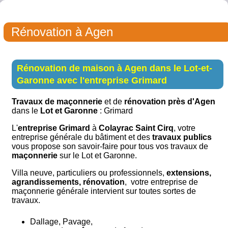
Rénovation à Agen
Rénovation de maison à Agen dans le Lot-et-
Garonne avec l'entreprise Grimard
Travaux de maçonnerie
et de
rénovation près d'Agen
dans le
Lot et Garonne
: Grimard
L'
entreprise Grimard
à
Colayrac Saint Cirq
, votre
entreprise générale du bâtiment et des
travaux publics
vous propose son savoir-faire pour tous vos travaux de
maçonnerie
sur le Lot et Garonne.
Villa neuve, particuliers ou professionnels,
extensions,
agrandissements, rénovation
, votre entreprise de
maçonnerie générale intervient sur toutes sortes de
travaux.
Dallage, Pavage,