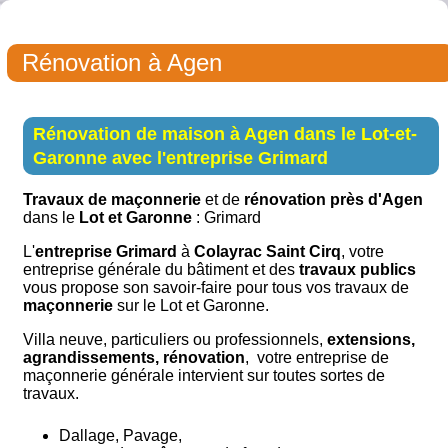
Rénovation à Agen
Rénovation de maison à Agen dans le Lot-et-
Garonne avec l'entreprise Grimard
Travaux de maçonnerie
et de
rénovation près d'Agen
dans le
Lot et Garonne
: Grimard
L'
entreprise Grimard
à
Colayrac Saint Cirq
, votre
entreprise générale du bâtiment et des
travaux publics
vous propose son savoir-faire pour tous vos travaux de
maçonnerie
sur le Lot et Garonne.
Villa neuve, particuliers ou professionnels,
extensions,
agrandissements, rénovation
, votre entreprise de
maçonnerie générale intervient sur toutes sortes de
travaux.
Dallage, Pavage,