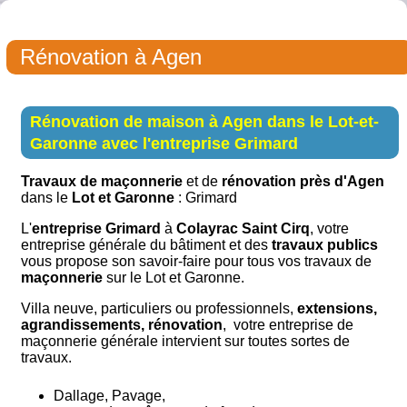
Rénovation à Agen
Rénovation de maison à Agen dans le Lot-et-
Garonne avec l'entreprise Grimard
Travaux de maçonnerie
et de
rénovation près d'Agen
dans le
Lot et Garonne
: Grimard
L'
entreprise Grimard
à
Colayrac Saint Cirq
, votre
entreprise générale du bâtiment et des
travaux publics
vous propose son savoir-faire pour tous vos travaux de
maçonnerie
sur le Lot et Garonne.
Villa neuve, particuliers ou professionnels,
extensions,
agrandissements, rénovation
, votre entreprise de
maçonnerie générale intervient sur toutes sortes de
travaux.
Dallage, Pavage,