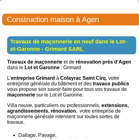
Construction maison à Agen
Travaux de maçonnerie en neuf dans le Lot-
et-Garonne - Grimard SARL
Travaux de maçonnerie
et de
rénovation près d'Agen
dans le
Lot et Garonne
: Grimard
L'
entreprise Grimard
à
Colayrac Saint Cirq
, votre
entreprise générale du bâtiment et des
travaux publics
vous propose son savoir-faire pour tous vos travaux de
maçonnerie
sur le Lot et Garonne.
Villa neuve, particuliers ou professionnels,
extensions,
agrandissements, rénovation
, votre entreprise de
maçonnerie générale intervient sur toutes sortes de
travaux.
Dallage, Pavage,