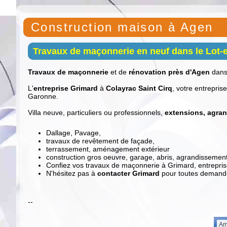
Construction maison à Agen
Travaux de maçonnerie en neuf dans le Lot
Travaux de maçonnerie
et de
rénovation près d'Agen
dans
L'
entreprise Grimard
à
Colayrac Saint Cirq
, votre entrepris
Garonne.
Villa neuve, particuliers ou professionnels,
extensions, agra
Dallage, Pavage,
travaux de revêtement de façade,
terrassement, aménagement extérieur
construction gros oeuvre, garage, abris, agrandissement
Confiez vos travaux de maçonnerie à Grimard, entrepri
N'hésitez pas à
contacter Grimard
pour toutes demande
--
Am