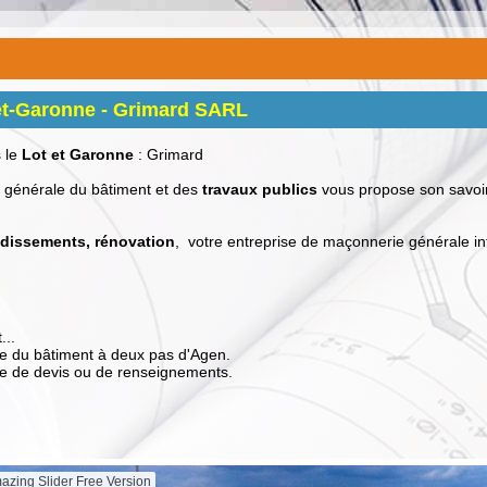
-et-Garonne - Grimard SARL
 le
Lot et Garonne
: Grimard
e générale du bâtiment et des
travaux publics
vous propose son savoir
ndissements, rénovation
, votre entreprise de maçonnerie générale int
...
se du bâtiment à deux pas d'Agen.
 de devis ou de renseignements.
azing Slider Free Version